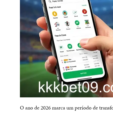
O ano de 2026 marca um período de transf