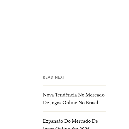
READ NEXT
Nova Tendência No Mercado
De Jogos Online No Brasil
Expansão Do Mercado De
Jogos Online Em 2026