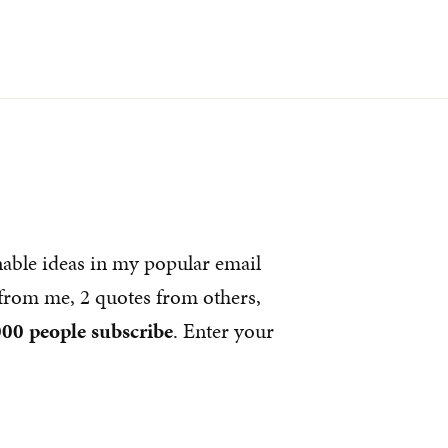
nable ideas in my popular email
s from me, 2 quotes from others,
00 people subscribe
. Enter your