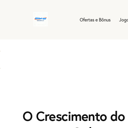
Ofertas e Bônus
Jogo
O Crescimento do