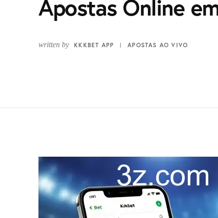
Apostas Online e
written by
KKKBET APP
APOSTAS AO VIVO