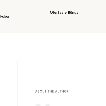
Ofertas e Bônus
 Poker
ABOUT THE AUTHOR