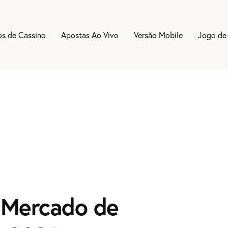
s de Cassino
Apostas Ao Vivo
Versão Mobile
Jogo de
 Mercado de