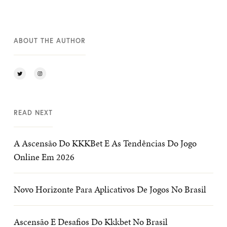
ABOUT THE AUTHOR
READ NEXT
A Ascensão Do KKKBet E As Tendências Do Jogo
Online Em 2026
Novo Horizonte Para Aplicativos De Jogos No Brasil
Ascensão E Desafios Do Kkkbet No Brasil