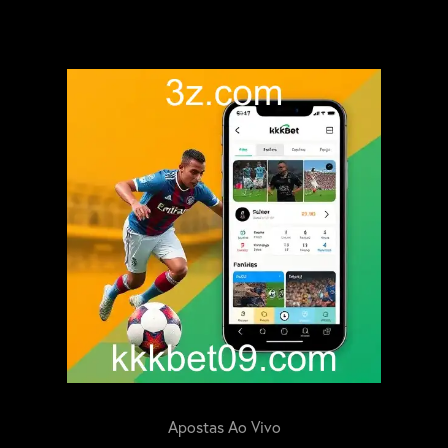
Apostas Ao Vivo