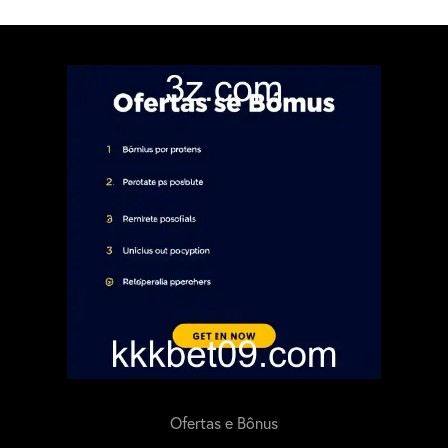
Ofertas e Bônus