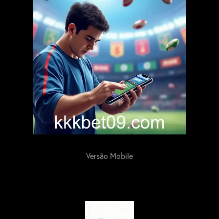
Versão Mobile