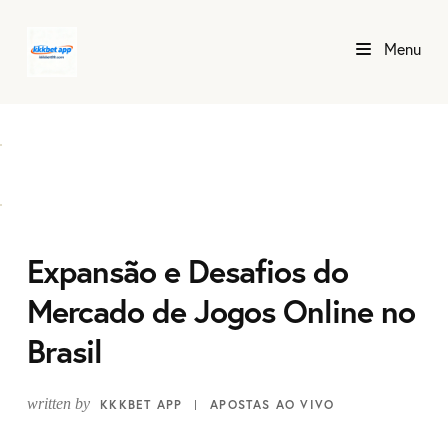
Menu
Expansão e Desafios do
Mercado de Jogos Online no
Brasil
written by
KKKBET APP
APOSTAS AO VIVO