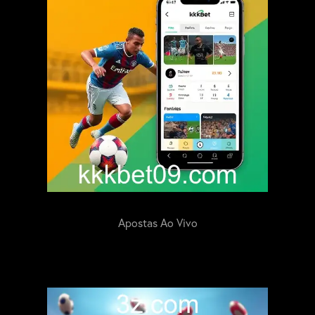
Apostas Ao Vivo