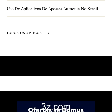
Uso De Aplicativos De Apostas Aumenta No Brasil
TODOS OS ARTIGOS