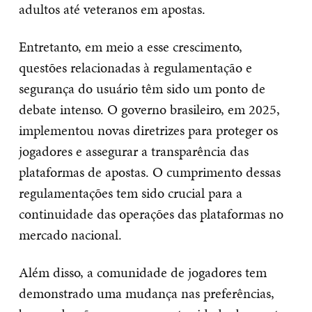
adultos até veteranos em apostas.
Entretanto, em meio a esse crescimento,
questões relacionadas à regulamentação e
segurança do usuário têm sido um ponto de
debate intenso. O governo brasileiro, em 2025,
implementou novas diretrizes para proteger os
jogadores e assegurar a transparência das
plataformas de apostas. O cumprimento dessas
regulamentações tem sido crucial para a
continuidade das operações das plataformas no
mercado nacional.
Além disso, a comunidade de jogadores tem
demonstrado uma mudança nas preferências,