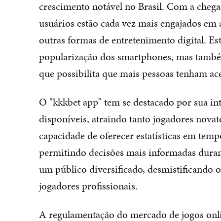
crescimento notável no Brasil. Com a chega
usuários estão cada vez mais engajados em a
outras formas de entretenimento digital. E
popularização dos smartphones, mas também 
que possibilita que mais pessoas tenham ace
O "kkkbet app" tem se destacado por sua int
disponíveis, atraindo tanto jogadores novat
capacidade de oferecer estatísticas em temp
permitindo decisões mais informadas durant
um público diversificado, desmistificando o
jogadores profissionais.
A regulamentação do mercado de jogos onli