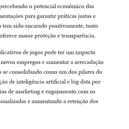
 percebendo o potencial econômico das
ntações para garantir práticas justas e
 tem sido encarado positivamente, tanto
oferece maior proteção e transparência.
plicativos de jogos pode ter um impacto
r novos empregos e aumentar a arrecadação
ão se consolidando como um dos pilares do
ão de inteligência artificial e big data por
tégias de marketing e engajamento com os
sonalizadas e aumentando a retenção dos