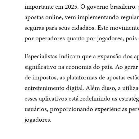
importante em 2025. O governo brasileiro,
apostas online, vem implementando regulame
seguras para seus cidadãos. Este movimento
por operadores quanto por jogadores, pois 
Especialistas indicam que a expansão dos a
significativo na economia do país. Ao gera
de impostos, as plataformas de apostas est
entretenimento digital. Além disso, a utilizaç
esses aplicativos está redefinindo as estra
usuários, proporcionando experiências per
jogadores.