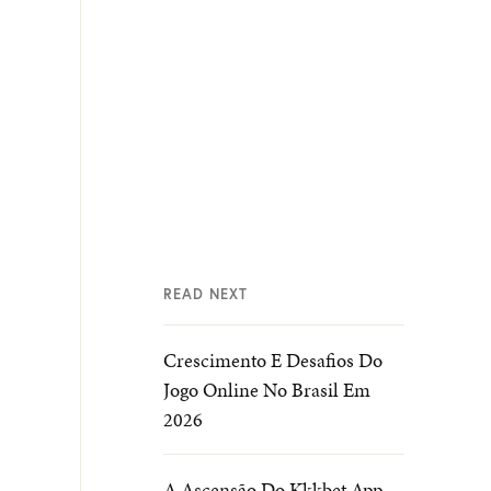
READ NEXT
Crescimento E Desafios Do
Jogo Online No Brasil Em
2026
A Ascensão Do Kkkbet App