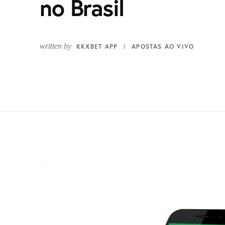
no Brasil
written by
KKKBET APP
APOSTAS AO VIVO