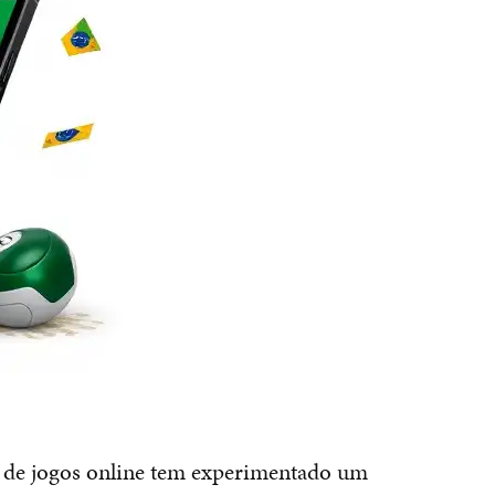
s de jogos online tem experimentado um