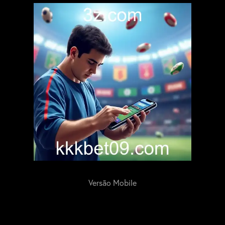
Versão Mobile