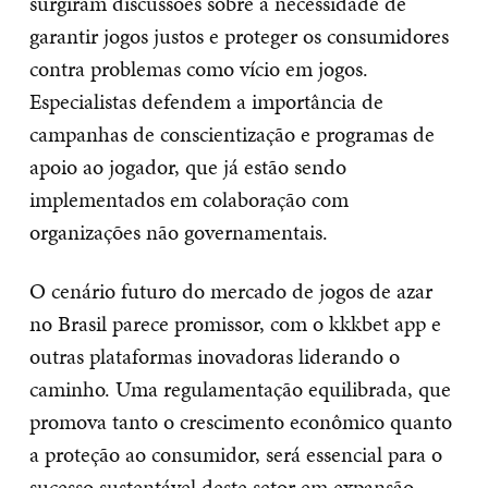
surgiram discussões sobre a necessidade de
garantir jogos justos e proteger os consumidores
contra problemas como vício em jogos.
Especialistas defendem a importância de
campanhas de conscientização e programas de
apoio ao jogador, que já estão sendo
implementados em colaboração com
organizações não governamentais.
O cenário futuro do mercado de jogos de azar
no Brasil parece promissor, com o kkkbet app e
outras plataformas inovadoras liderando o
caminho. Uma regulamentação equilibrada, que
promova tanto o crescimento econômico quanto
a proteção ao consumidor, será essencial para o
sucesso sustentável deste setor em expansão.