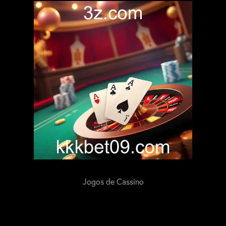
Jogos de Cassino