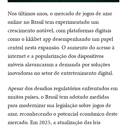
Nos últimos anos, o mercado de jogos de azar
online no Brasil tem experimentado um
crescimento notável, com plataformas digitais
como o kkkbet app desempenhando um papel
central nesta expansão. O aumento do acesso à
internet e a popularização dos dispositivos
móveis alavancaram a demanda por soluções
inovadoras no setor de entretenimento digital.
Apesar dos desafios regulatórios enfrentados em
muitos países, o Brasil tem adotado medidas
para modernizar sua legislação sobre jogos de
azar, reconhecendo o potencial econômico deste
mercado. Em 2025, a atualização das leis