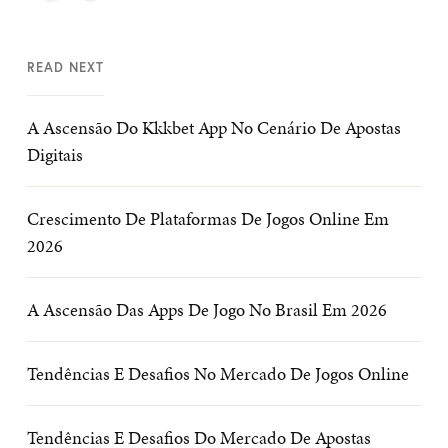
READ NEXT
A Ascensão Do Kkkbet App No Cenário De Apostas
Digitais
Crescimento De Plataformas De Jogos Online Em
2026
A Ascensão Das Apps De Jogo No Brasil Em 2026
Tendências E Desafios No Mercado De Jogos Online
Tendências E Desafios Do Mercado De Apostas