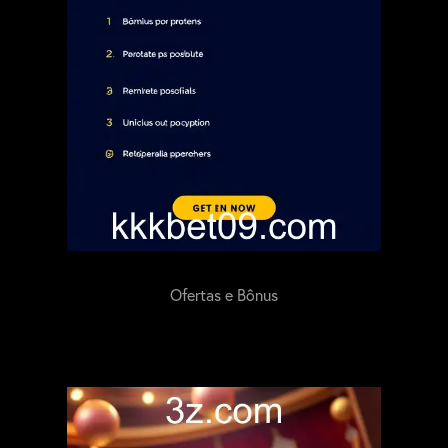
Ofertas e Bônus