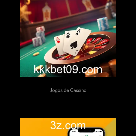
Jogos de Cassino