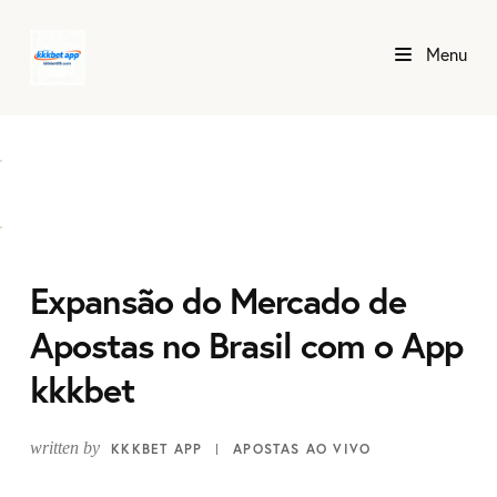
Menu
Expansão do Mercado de
Apostas no Brasil com o App
kkkbet
written by
KKKBET APP
APOSTAS AO VIVO