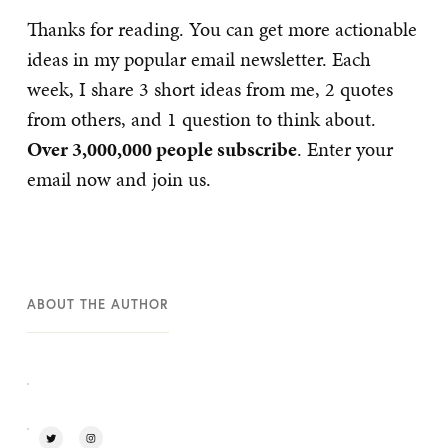
Thanks for reading. You can get more actionable
ideas in my popular email newsletter. Each
week, I share 3 short ideas from me, 2 quotes
from others, and 1 question to think about.
Over 3,000,000 people subscribe
. Enter your
email now and join us.
ABOUT THE AUTHOR