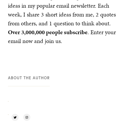
ideas in my popular email newsletter. Each
week, I share 3 short ideas from me, 2 quotes
from others, and 1 question to think about.
Over 3,000,000 people subscribe
. Enter your
email now and join us.
ABOUT THE AUTHOR