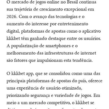
O mercado de jogos online no Brasil continua
sua trajetória de crescimento excepcional em
2026. Com o avanço das tecnologias e o
aumento do interesse por entretenimento
digital, plataformas de apostas como o aplicativo
kkkbet têm ganhado destaque entre os usuários.
A popularização de smartphones e o
melhoramento das infraestruturas de internet
são fatores que impulsionam esta tendência.
O kkkbet app, que se consolidou como uma das
principais plataformas de apostas do país, oferece
uma experiência de usuário otimizada,
priorizando segurança e variedade de jogos. Em
meio a um mercado competitivo, o kkkbet se