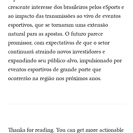
crescente interesse dos brasileiros pelos eSports e
ao impacto das transmissões ao vivo de eventos
esportivos, que se tornaram uma extensão
natural para as apostas. O futuro parece
promissor, com expectativas de que o setor
continuará atraindo novos investidores e
expandindo seu público-alvo, impulsionado por
eventos esportivos de grande porte que
ocorrerão na região nos próximos anos.
Thanks for reading. You can get more actionable