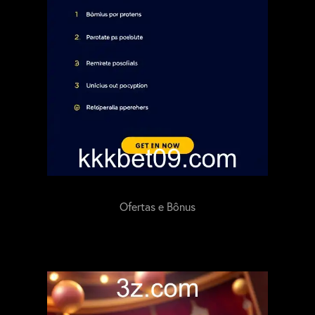
Ofertas e Bônus