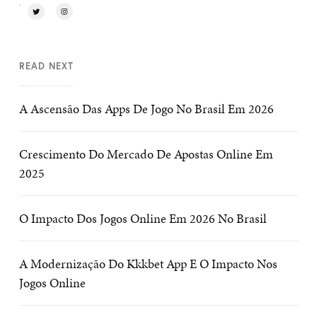
READ NEXT
A Ascensão Das Apps De Jogo No Brasil Em 2026
Crescimento Do Mercado De Apostas Online Em
2025
O Impacto Dos Jogos Online Em 2026 No Brasil
A Modernização Do Kkkbet App E O Impacto Nos
Jogos Online