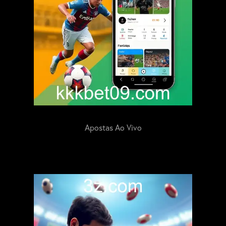
Apostas Ao Vivo