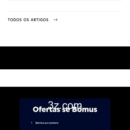
TODOS OS ARTIGOS