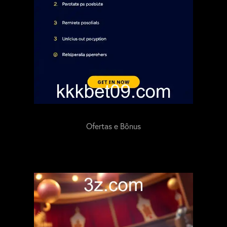
Ofertas e Bônus