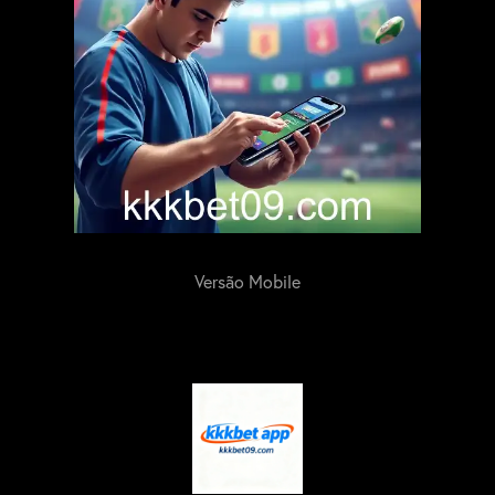
Versão Mobile