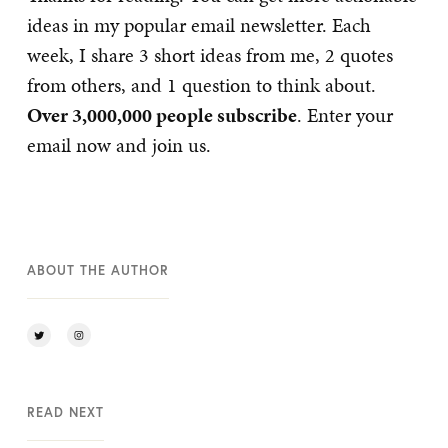
ideas in my popular email newsletter. Each
week, I share 3 short ideas from me, 2 quotes
from others, and 1 question to think about.
Over 3,000,000 people subscribe
. Enter your
email now and join us.
ABOUT THE AUTHOR
READ NEXT