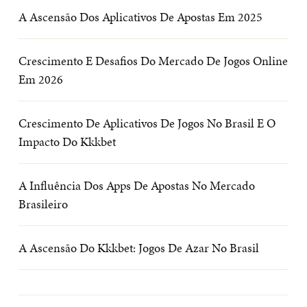
A Ascensão Dos Aplicativos De Apostas Em 2025
Crescimento E Desafios Do Mercado De Jogos Online
Em 2026
Crescimento De Aplicativos De Jogos No Brasil E O
Impacto Do Kkkbet
A Influência Dos Apps De Apostas No Mercado
Brasileiro
A Ascensão Do Kkkbet: Jogos De Azar No Brasil