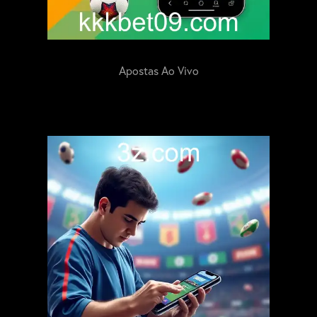
Apostas Ao Vivo