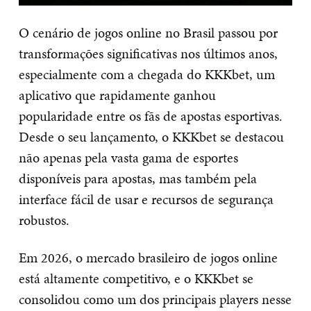
O cenário de jogos online no Brasil passou por
transformações significativas nos últimos anos,
especialmente com a chegada do KKKbet, um
aplicativo que rapidamente ganhou
popularidade entre os fãs de apostas esportivas.
Desde o seu lançamento, o KKKbet se destacou
não apenas pela vasta gama de esportes
disponíveis para apostas, mas também pela
interface fácil de usar e recursos de segurança
robustos.
Em 2026, o mercado brasileiro de jogos online
está altamente competitivo, e o KKKbet se
consolidou como um dos principais players nesse