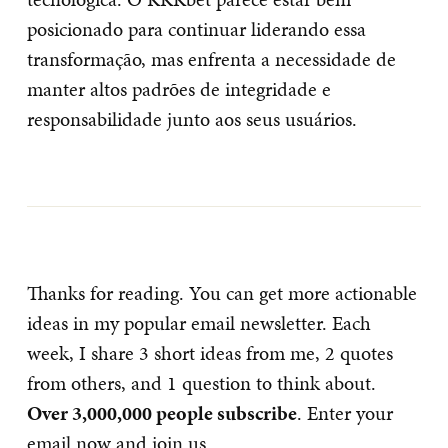
posicionado para continuar liderando essa
transformação, mas enfrenta a necessidade de
manter altos padrões de integridade e
responsabilidade junto aos seus usuários.
Thanks for reading. You can get more actionable
ideas in my popular email newsletter. Each
week, I share 3 short ideas from me, 2 quotes
from others, and 1 question to think about.
Over 3,000,000 people subscribe
. Enter your
email now and join us.