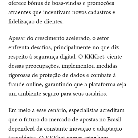
oferece bônus de boas-vindas e promoções
atraentes que incentivam novos cadastros e
fidelização de clientes.
Apesar do crescimento acelerado, o setor
enfrenta desafios, principalmente no que diz
respeito à segurança digital. O KKKbet, ciente
dessas preocupações, implementou medidas
rigorosas de proteção de dados e combate à
fraude online, garantindo que a plataforma seja
um ambiente seguro para seus usuários.
Em meio a esse cenário, especialistas acreditam
que o futuro do mercado de apostas no Brasil
dependerá da constante inovação e adaptação
tecnológica. O KKKbet parece estar bem