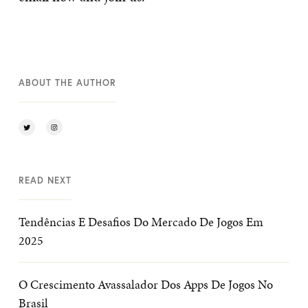
ABOUT THE AUTHOR
READ NEXT
Tendências E Desafios Do Mercado De Jogos Em
2025
O Crescimento Avassalador Dos Apps De Jogos No
Brasil