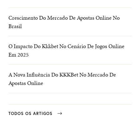
Crescimento Do Mercado De Apostas Online No
Brasil
O Impacto Do Kkkbet No Cenário De Jogos Online
Em 2025
A Nova Influência Do KKKBet No Mercado De
Apostas Online
TODOS OS ARTIGOS