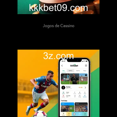
Jogos de Cassino