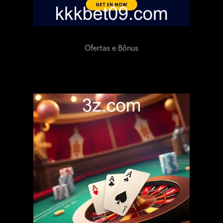
Ofertas e Bônus