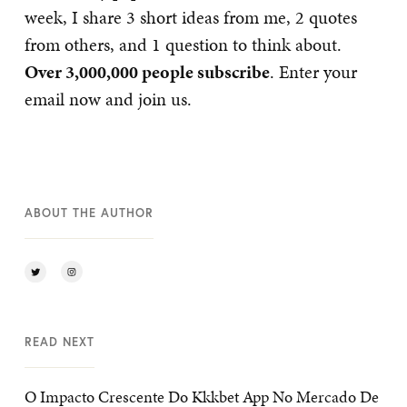
week, I share 3 short ideas from me, 2 quotes
from others, and 1 question to think about.
Over 3,000,000 people subscribe
. Enter your
email now and join us.
ABOUT THE AUTHOR
READ NEXT
O Impacto Crescente Do Kkkbet App No Mercado De