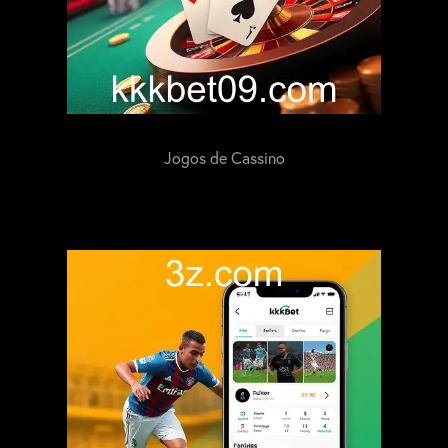
Jogos de Cassino