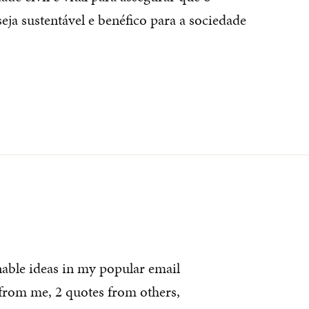
ja sustentável e benéfico para a sociedade
nable ideas in my popular email
s from me, 2 quotes from others,