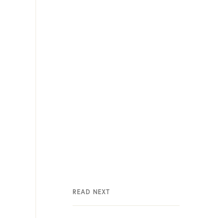
READ NEXT