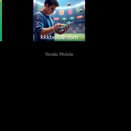
Versão Mobile