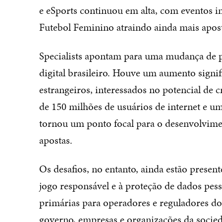
e eSports continuou em alta, com eventos 
Futebol Feminino atraindo ainda mais aposta
Specialists apontam para uma mudança de 
digital brasileiro. Houve um aumento signif
estrangeiros, interessados no potencial de 
de 150 milhões de usuários de internet e u
tornou um ponto focal para o desenvolvimen
apostas.
Os desafios, no entanto, ainda estão prese
jogo responsável e à proteção de dados pe
primárias para operadores e reguladores do
governo, empresas e organizações da socieda