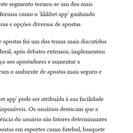
este segmento tornou-se um dos mais
aformas como o 'kkkbet app' ganhando
ras e opções diversas de apostas.
 apostas foi um dos temas mais discutidos
ederal, após debates extensos, implementou
nça aos apostadores e aumentar a
aram o ambiente de apostas mais seguro e
t app' pode ser atribuída à sua facilidade
disponíveis. Os usuários destacam que a
iência do usuário são fatores determinantes
apostas em esportes como futebol, basquete