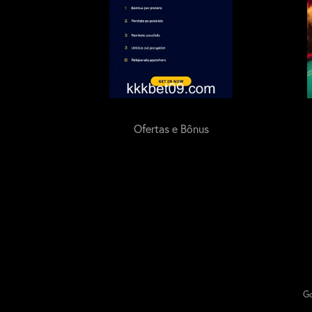
Ofertas e Bônus
Go