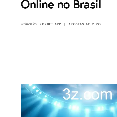
Online no Brasil
written by
KKKBET APP
APOSTAS AO VIVO