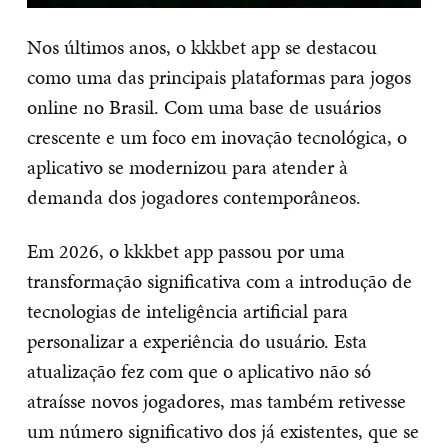
Nos últimos anos, o kkkbet app se destacou
como uma das principais plataformas para jogos
online no Brasil. Com uma base de usuários
crescente e um foco em inovação tecnológica, o
aplicativo se modernizou para atender à
demanda dos jogadores contemporâneos.
Em 2026, o kkkbet app passou por uma
transformação significativa com a introdução de
tecnologias de inteligência artificial para
personalizar a experiência do usuário. Esta
atualização fez com que o aplicativo não só
atraísse novos jogadores, mas também retivesse
um número significativo dos já existentes, que se