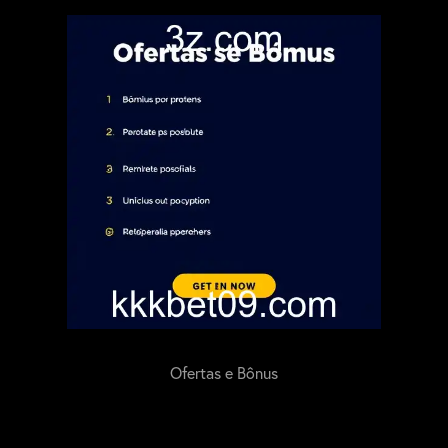
Ofertas e Bônus