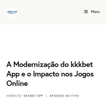
Menu
A Modernização do kkkbet
App e o Impacto nos Jogos
Online
written by
KKKBET APP
APOSTAS AO VIVO