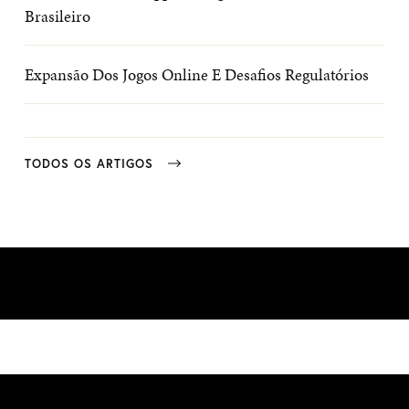
Brasileiro
Expansão Dos Jogos Online E Desafios Regulatórios
TODOS OS ARTIGOS