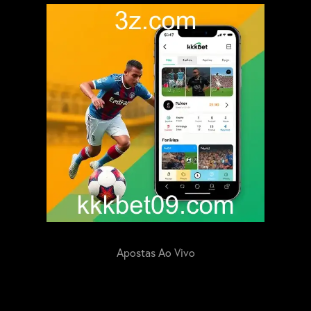
Apostas Ao Vivo