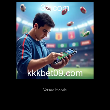
Versão Mobile