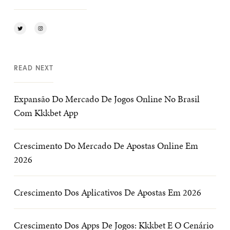
READ NEXT
Expansão Do Mercado De Jogos Online No Brasil
Com Kkkbet App
Crescimento Do Mercado De Apostas Online Em
2026
Crescimento Dos Aplicativos De Apostas Em 2026
Crescimento Dos Apps De Jogos: Kkkbet E O Cenário