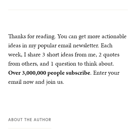
Thanks for reading. You can get more actionable
ideas in my popular email newsletter. Each
week, I share 3 short ideas from me, 2 quotes
from others, and 1 question to think about.
Over 3,000,000 people subscribe
. Enter your
email now and join us.
ABOUT THE AUTHOR