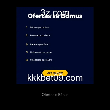
Ofertas e Bônus