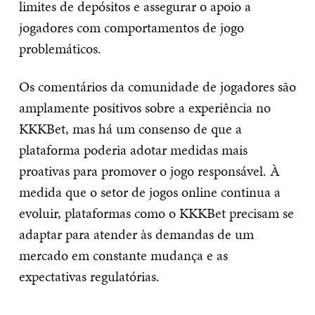
limites de depósitos e assegurar o apoio a
jogadores com comportamentos de jogo
problemáticos.
Os comentários da comunidade de jogadores são
amplamente positivos sobre a experiência no
KKKBet, mas há um consenso de que a
plataforma poderia adotar medidas mais
proativas para promover o jogo responsável. À
medida que o setor de jogos online continua a
evoluir, plataformas como o KKKBet precisam se
adaptar para atender às demandas de um
mercado em constante mudança e as
expectativas regulatórias.