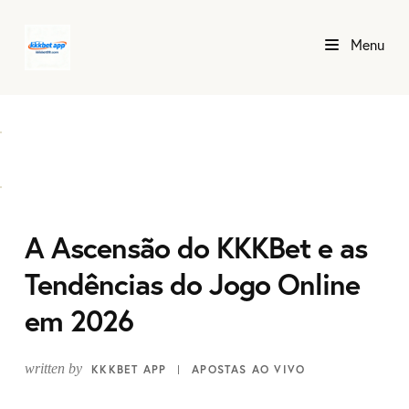
Menu
A Ascensão do KKKBet e as
Tendências do Jogo Online
em 2026
written by
KKKBET APP
APOSTAS AO VIVO